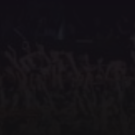
andige links
Contact
er ons
info@horsepowertours.nl
rchandise
+31 6 18 020 330
dia
Kvk: 80391311
gemene voorwaarden
temap