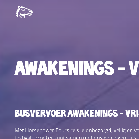
Awakenings - 
busvervoer Awakenings - Vr
Met Horsepower Tours reis je onbezorgd, veilig en voo
festivalbezoeker kunt samen met ons een eigen busre