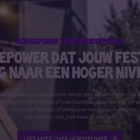
Horsepower Tours horsepower
epower dat jouw fes
g naar een hoger nive
Horsepower-puntensysteem wordt elke aankoop een stap di
eloningen. Koop tickets of merchandise, spaar punten en wi
atis ritten naar festivals of exclusieve Horsepower goodies. 
hoe meer je reist, hoe meer je verdient!
LEES MEER OVER HORSEPOWER