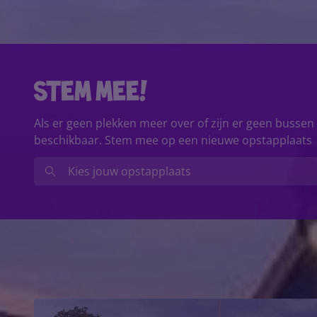
stem mee!
Als er geen plekken meer over of zijn er geen bussen
beschikbaar. Stem mee op een nieuwe opstapplaats