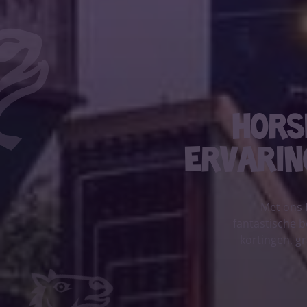
Hors
ervarin
Met ons 
fantastische b
kortingen, gr