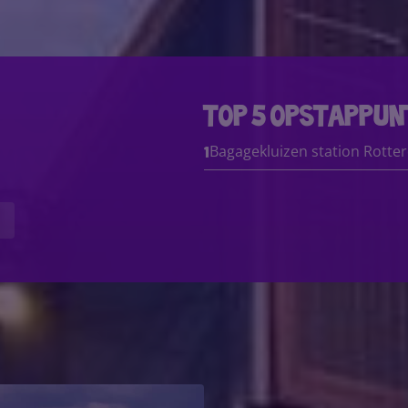
top 5 opstappu
Bagagekluizen station Rotte
1