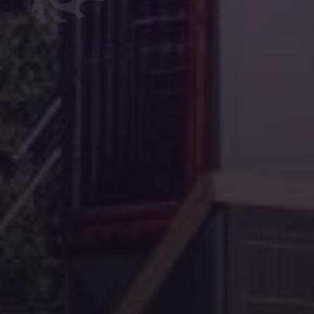
“Al vaak mee gereisd naar diverse festivals en altijd 
meereizenden. Altijd d