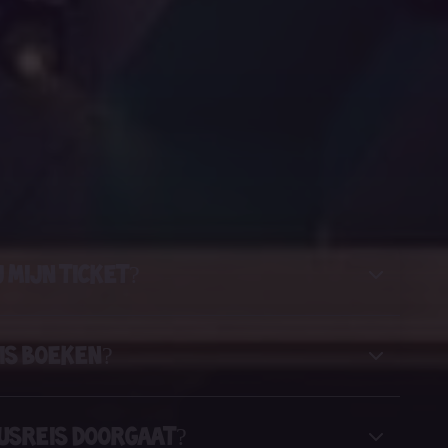
j mijn ticket?
eis boeken?
busreis doorgaat?