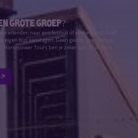
en grote groep?
oep vrienden naar een festival of evenement? Gaaf!
k je eigen bus aanvragen. Geen gedoe, geen stress,
et Horsepower Tours ben je zeker van de ultieme