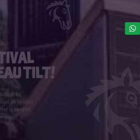
tival
au tilt!
chter bij
ssel ze in voor
Het is simpel: