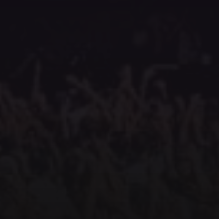
Evenementen
H
Overzicht
Ov
ijke
n om lid te
Evenement aanvragen
Me
Horsepower punten
Me
Mijn tickets
Al
Si