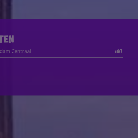
nten
rdam Centraal
1