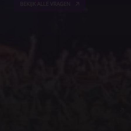
BEKIJK ALLE VRAGEN
join the crazy party herd
Bij horsepowertours.nl streven we ernaar om jou de best mogel
festivalbusreiservaring te bieden. Daarom willen we je uitnodige
worden van onze nieuwsbrief. Meer weten over de voordelen?
AANMELDEN