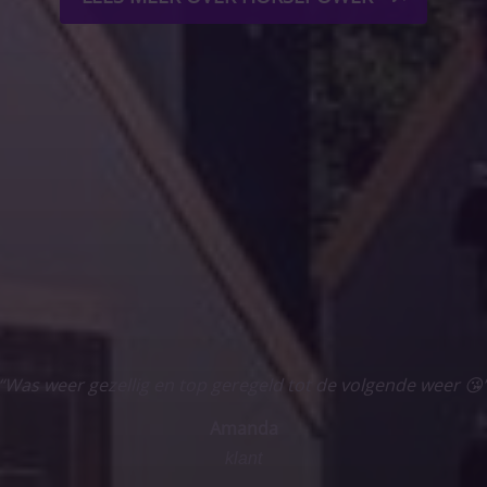
goed geregeld, leuke en sympathieke organisatie. Iedereen is
e beste opstaplocaties in de buurt. Dus.... altijd weer graag
Mona
klant