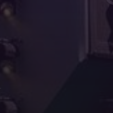
 altijd welkom en je voelt gelijk de goede vibes van de
. Ga vooral zo door 🥳”