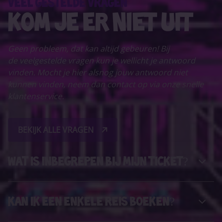
VEEL GESTELDE VRAGEN
KOM JE ER NIET UIT
Geen probleem, dat kan altijd gebeuren! Bij
de veelgestelde vragen kun je wellicht je antwoord
vinden. Mocht je hier alsnog jouw antwoord niet
kunnen vinden, neem dan contact op via onze snelle
klantenservice.
BEKIJK ALLE VRAGEN
Wat is inbegrepen bij mijn ticket?
Kan ik een enkele reis boeken?