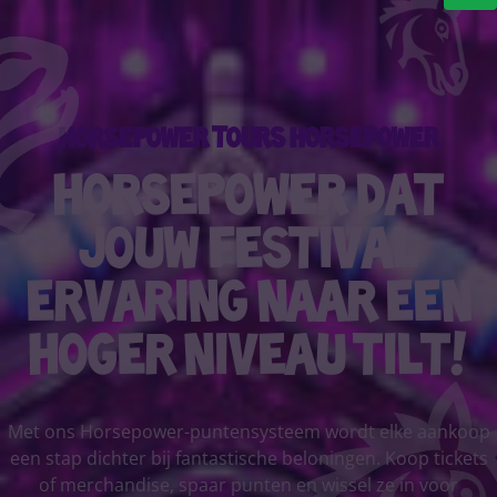
Horsepower Tours horsepower
Horsepower dat
jouw festival
ervaring naar een
hoger niveau tilt!
Met ons Horsepower-puntensysteem wordt elke aankoop
een stap dichter bij fantastische beloningen. Koop tickets
of merchandise, spaar punten en wissel ze in voor