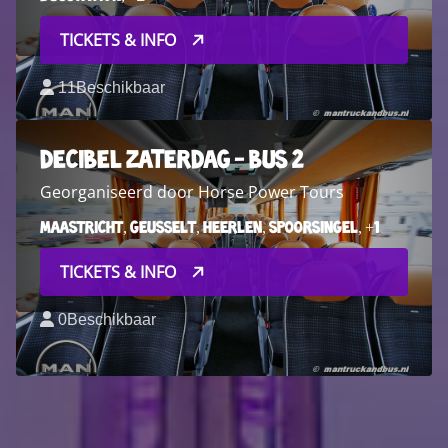
TICKETS & INFO
11
Beschikbaar
Decibel Zaterdag - Bus 2
Georganiseerd door Horse Power Tours
Maastricht, Geusselt, Heerlen, Spoorsingel, +1
TICKETS & INFO
0
Beschikbaar