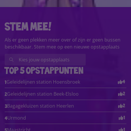
stem mee!
Als er geen plekken meer over of zijn er geen bussen
beschikbaar. Stem mee op een nieuwe opstapplaats
top 5 opstappunten
Geleidelijnen station Hoensbroek
4
1
Geleidelijnen station Beek-Elsloo
2
2
Bagagekluizen station Heerlen
2
3
Urmond
1
4
Maastricht
1
5