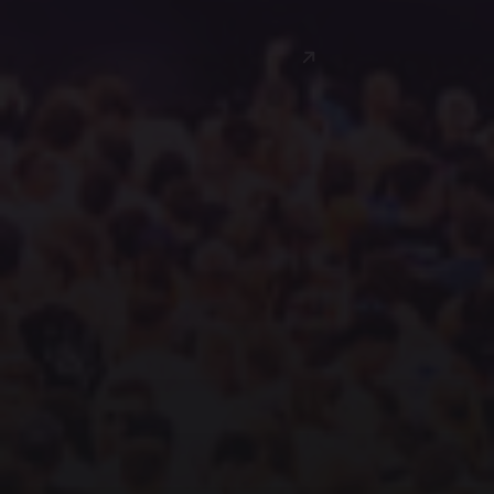
AANMELDEN
Evenementen
Overzicht
Evenement aanvragen
Horsepower punten
Mijn tickets
Handige links
Over ons
Merchandise
Media
Algemene voorwaarden
Sitemap