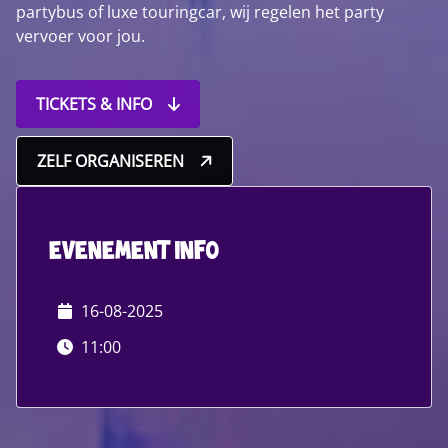
partybus of luxe touringcar, wij regelen het party
vervoer voor jou.
TICKETS & INFO
ZELF ORGANISEREN
evenement info
16-08-2025
11:00