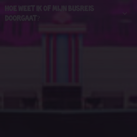
Hoe weet ik of mijn busreis
doorgaat?
join the crazy party herd
Bij horsepowertours.nl streven we ernaar om jou de best
mogelijke festivalbusreiservaring te bieden. Daarom willen we je
uitnodigen om lid te worden van onze nieuwsbrief. Meer weten
over de voordelen?