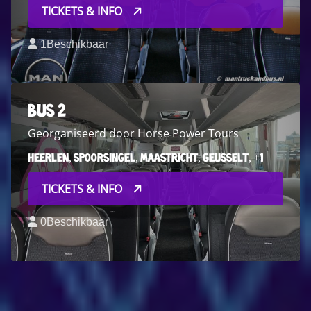
TICKETS & INFO
1
Beschikbaar
Bus 2
Georganiseerd door Horse Power Tours
Heerlen, Spoorsingel, Maastricht, Geusselt, +1
TICKETS & INFO
0
Beschikbaar