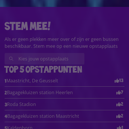
stem mee!
Als er geen plekken meer over of zijn er geen bussen
beschikbaar. Stem mee op een nieuwe opstapplaats
top 5 opstappunten
Maastricht, De Geusselt
13
1
Bagagekluizen station Heerlen
7
2
Roda Stadion
2
3
Bagagekluizen station Maastricht
2
4
Kaldenborn
1
5