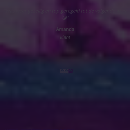
“Al vaak mee gereisd naar diverse festivals en altijd goed
geregeld, leuke en sympathieke organisatie. Iedereen is
altijd welkom en je voelt gelijk de goede vibes van de
meereizenden. Altijd de beste opstaplocaties in de buurt
Dus.... altijd weer graag. Ga vooral zo door 🥳”
Mona
klant