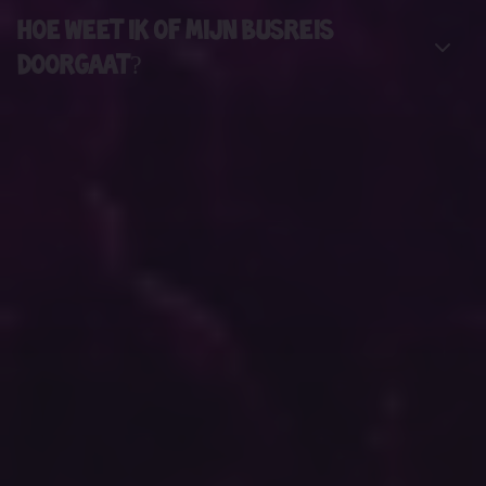
Hoe weet ik of mijn busreis
doorgaat?
join the crazy party herd
Bij horsepowertours.nl streven we ernaar om jou de best
mogelijke festivalbusreiservaring te bieden. Daarom willen we je
uitnodigen om lid te worden van onze nieuwsbrief. Meer weten
over de voordelen?