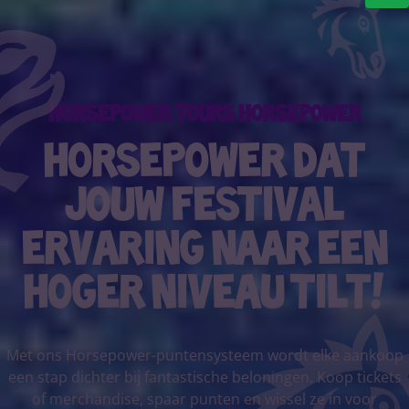
Horsepower Tours horsepower
Horsepower dat
jouw festival
ervaring naar een
hoger niveau tilt!
Met ons Horsepower-puntensysteem wordt elke aankoop
een stap dichter bij fantastische beloningen. Koop tickets
of merchandise, spaar punten en wissel ze in voor