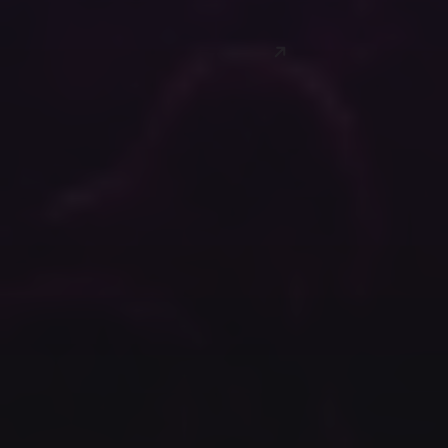
AANMELDEN
Evenementen
Overzicht
Evenement aanvragen
Horsepower punten
Mijn tickets
Handige links
Over ons
Merchandise
Media
Algemene voorwaarden
Sitemap